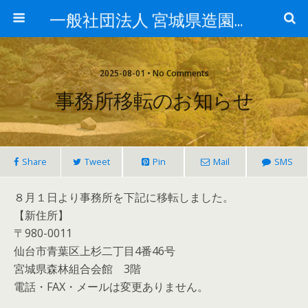
一般社団法人 宮城県造園建設業協会ホームページ
2025-08-01 • No Comments
事務所移転のお知らせ
Share
Tweet
Pin
Mail
SMS
８月１日より事務所を下記に移転しました。
【新住所】
〒980-0011
仙台市青葉区上杉二丁目4番46号
宮城県森林組合会館 3階
電話・FAX・メールは変更ありません。