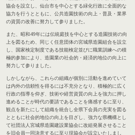
協会を設立し、仙台市を中心とする緑化行政に全面的な
協力を行うとともに、公共造園技術の向上・普及・業界
の資質の改善に努力して参りました。
また、昭和49年には伝統庭技を中心とする造園技術の向
上を図るため、同じく任意団体の宮城県造園組合を設立
し、国家検定制度である技能検定並びに職業訓練への積
極的参加により、造園業の社会的・経済的地位の向上に
努力して参りました。
しかしながら、これらの組織が個別に活動を進めていて
は内外の信頼性を得るには不充分となり、積極的に広く
行政の指導を仰ぎ、技術や経営資質の向上を強力に押し
進めることが時代の要請であることを痛感するに至り、
観点を新たにして組織を統合し全県下会員の充実を図る
とともに社会的地位の向上を目ざし、強力な県機構とし
て社団法人宮城県造園建設業協会に改組発展させること
を旧会員一同決意するに至り現協会が設立いたしまし