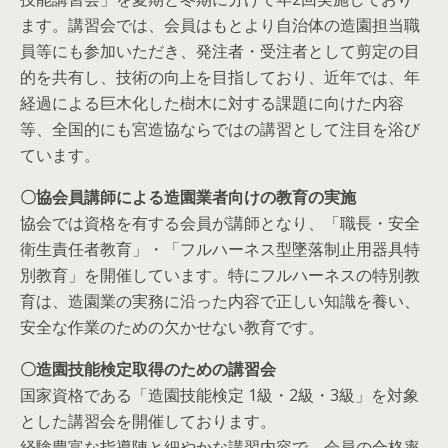
ます。講習会では、会員はもとより自治体の造園担当職
員等にも参加いただき、発注者・受注者として剪定の目
的を共有し、技術の向上を目指しており、近年では、年
経過による巨木化した樹木に対する課題に向けた内容
等、全国的にも宮造協ならではの講習として注目を浴び
ています。
〇協会員講師による造園業者向けの教育の実施
協会では資格を有する会員が講師となり、「職長・安全
衛生責任者教育」・「フルハーネス型墜落制止用器具特
別教育」を開催しています。特にフルハーネスの特別教
育は、造園業の実務に沿った内容で正しい知識を養い、
安全な作業のための欠かせない教育です。
〇造園技能検定取得のための講習会
国家資格である「造園技能検定 1級・2級・3級」を対象
とした講習会を開催しております。
経験豊富な指導陣と細やかな講習内容で、会員の合格率