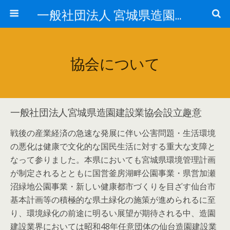
一般社団法人 宮城県造園建設業協会ホームページ
協会について
一般社団法人宮城県造園建設業協会設立趣意
戦後の産業経済の急速な発展に伴い公害問題・生活環境
の悪化は健康で文化的な国民生活に対する重大な支障と
なって参りました。本県においても宮城県環境管理計画
が制定されるとともに国営釜房湖畔公園事業・県営加瀬
沼緑地公園事業・新しい健康都市づくりを目ざす仙台市
基本計画等の積極的な県土緑化の施策が進められるに至
り、環境緑化の前途に明るい展望が期待される中、造園
建設業界においては昭和48年任意団体の仙台造園建設業