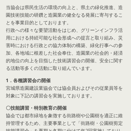
当協会は県民生活の環境の向上と、県土の緑化推進、造
園技術技能の研鑽と造園業の健全なる発展に寄与するこ
とを事業目的としております。
行政への様々な要望活動をはじめ、グリーンインフラ活
用における持続可能な社会形成への提言と取り組み、災
害時における行政との協力体制の構築、緑化行事への参
加、各地域に根差した社会奉仕、造園業の社会的・経済
的地位の向上を目指した技術講習会の開催、安全に関す
る活動等多くの活動に取り組んでいます。
1．各種講習会の開催
宮城県造園建設業協会では協会員およびその従業員等を
対象に下記の講習会を実施しております。
〇技能講習・特別教育の開催
協会では都市緑地を象徴する街路樹や公園樹を適正に維
持管理するため、主要事業として「街路樹・公園樹剪定
技能講習会」を夏期と冬期に分けて年2回実施しており