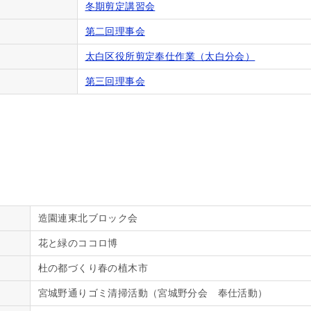
冬期剪定講習会
第二回理事会
太白区役所剪定奉仕作業（太白分会）
第三回理事会
造園連東北ブロック会
花と緑のココロ博
杜の都づくり春の植木市
宮城野通りゴミ清掃活動（宮城野分会 奉仕活動）