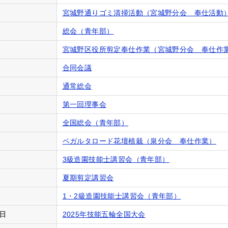
宮城野通りゴミ清掃活動（宮城野分会 奉仕活動
総会（青年部）
宮城野区役所剪定奉仕作業（宮城野分会 奉仕作
合同会議
通常総会
第一回理事会
全国総会（青年部）
ベガルタロード花壇植栽（泉分会 奉仕作業）
3級造園技能士講習会（青年部）
夏期剪定講習会
1・2級造園技能士講習会（青年部）
日
2025年技能五輪全国大会