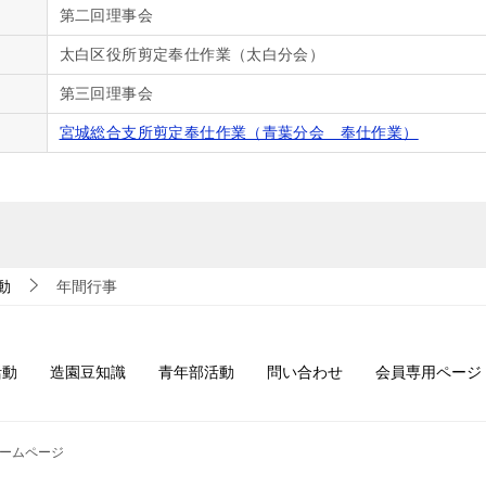
第二回理事会
太白区役所剪定奉仕作業（太白分会）
第三回理事会
宮城総合支所剪定奉仕作業（青葉分会 奉仕作業）
動
年間行事
活動
造園豆知識
青年部活動
問い合わせ
会員専用ページ
ホームページ