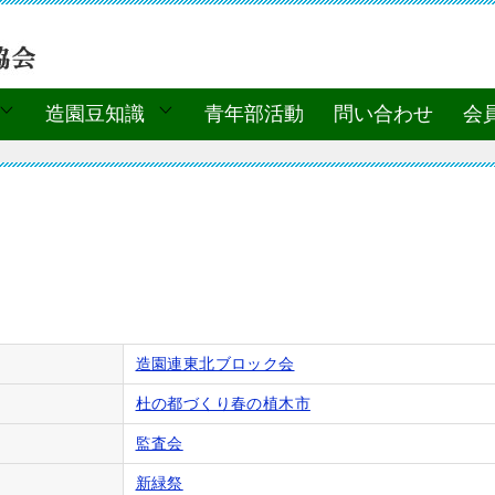
造園豆知識
青年部活動
問い合わせ
会
造園連東北ブロック会
杜の都づくり春の植木市
監査会
新緑祭