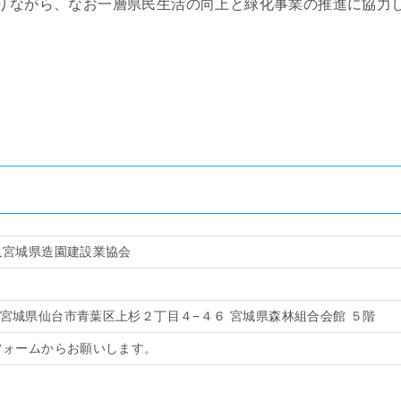
りながら、なお一層県民生活の向上と緑化事業の推進に協力
人宮城県造園建設業協会
011 宮城県仙台市青葉区上杉２丁目４−４６ 宮城県森林組合会館 ５階
フォームからお願いします。