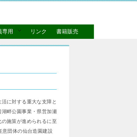
員専用
リンク
書籍販売
生活に対する重大な支障と
房湖畔公園事業・県営加瀬
化の施策が進められるに至
任意団体の仙台造園建設