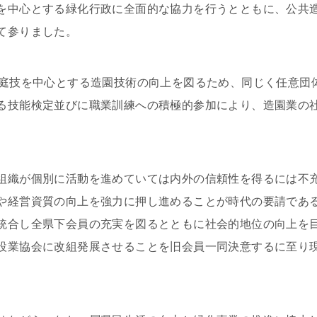
を中心とする緑化行政に全面的な協力を行うとともに、公共
て参りました。
統庭技を中心とする造園技術の向上を図るため、同じく任意団
る技能検定並びに職業訓練への積極的参加により、造園業の
組織が個別に活動を進めていては内外の信頼性を得るには不
や経営資質の向上を強力に押し進めることが時代の要請であ
統合し全県下会員の充実を図るとともに社会的地位の向上を
設業協会に改組発展させることを旧会員一同決意するに至り